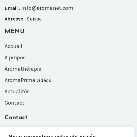
info@aromanet.com
Email :
Adresse :
Suisse
MENU
Accueil
A propos
Aromathérapie
AromaPrime
vidéos
Actualités
Contact
Contact
Entrez votre e-mail, nous vous recontacterons dès que
Nous respectons votre vie privée.