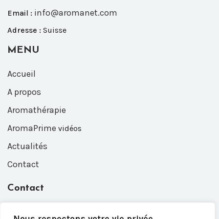
info@aromanet.com
Email :
Adresse :
Suisse
MENU
Accueil
A propos
Aromathérapie
AromaPrime
vidéos
Actualités
Contact
Contact
Entrez votre e-mail, nous vous recontacterons dès que
Nous respectons votre vie privée.