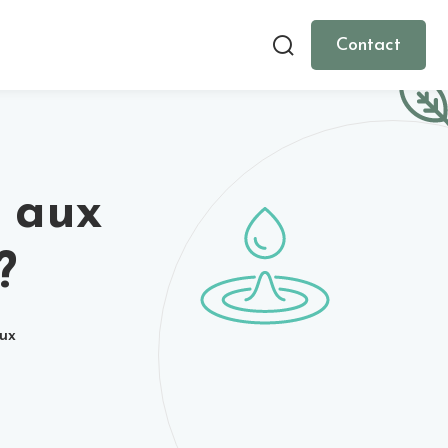
Contact
t aux
?
aux