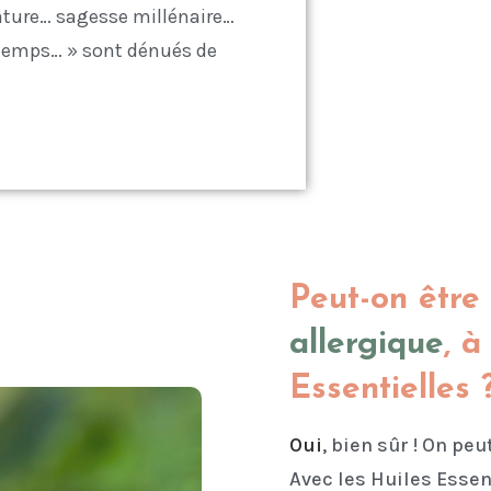
nature… sagesse millénaire…
 temps… » sont dénués de
Peut-on être
allergique
, à
Essentielles 
Oui
, bien sûr ! On pe
Avec les Huiles Essent