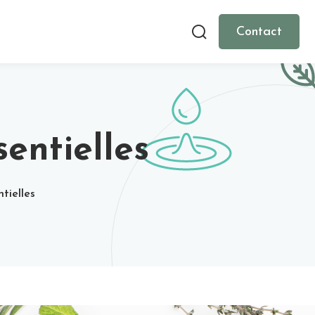
Contact
entielles
tielles